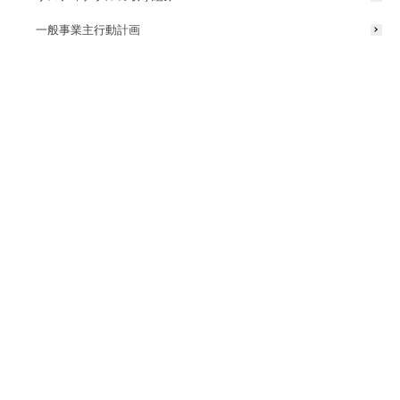
一般事業主行動計画
ショールームを予約する
ショールームのお問い合わせ
ショールームの訪問予約・お問い合わせは、下記フォームより受け付
けております。お気軽にお問い合わせください。また、あらかじめご
確認したい製品などがございましたら、ご予約の際にお申し付けくだ
さい。
WEBでのお問い合わせ