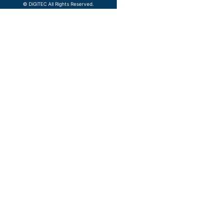
©️ DiGiTEC All Rights Reserved.
TOP
メディア
0
企業情報
ニュース