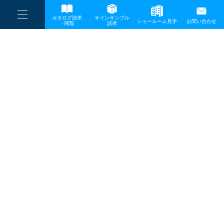
----
一般事業主行動計画
カタログ請求
サインサンプル
----
ショールーム見学
お問い合わせ
----
-
・閲覧
請求
-
-
TOP
メディア
5-2
プライバシーポリシー
サイトマップ
お問い合わせ