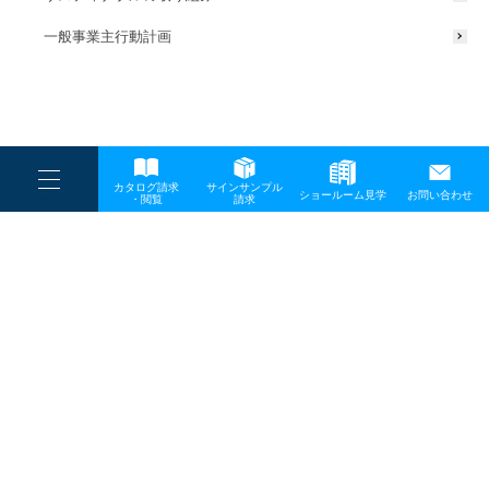
一般事業主行動計画
----
カタログ請求
サインサンプル
----
ショールーム見学
お問い合わせ
----
-
・閲覧
請求
-
-
TOP
メディア
ge_20220316_0614_a
プライバシーポリシー
サイトマップ
お問い合わせ