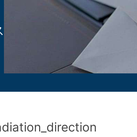
ス
adiation_direction