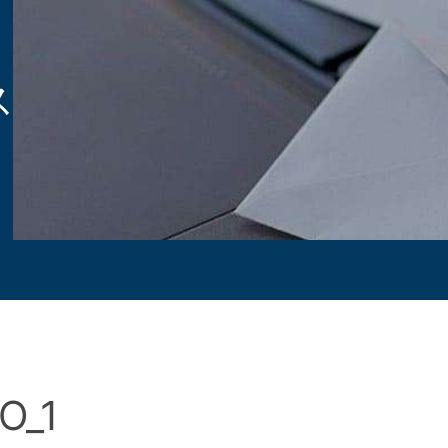
ス
O_1