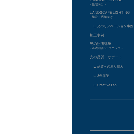
- 住宅向け -
LANDSCAPE LIGHTING
- 施設・店舗向け -
∟ 光のリノベーション事例
施工事例
光の照明講座
- 基礎知識&テクニック -
光の品質・サポート
∟ 品質への取り組み
∟ 3年保証
∟ Creative Lab.