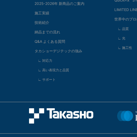
QuickFix™️ 
2025-2026年 新商品のご案内
LIMITED LIN
施工実績
世界中のプロ
技術紹介
∟ 品質
納品までの流れ
∟ 光
Q&A よくある質問
∟ 施工性
タカショーデジテックの強み
∟ 対応力
∟ 高い表現力と品質
∟ サポート