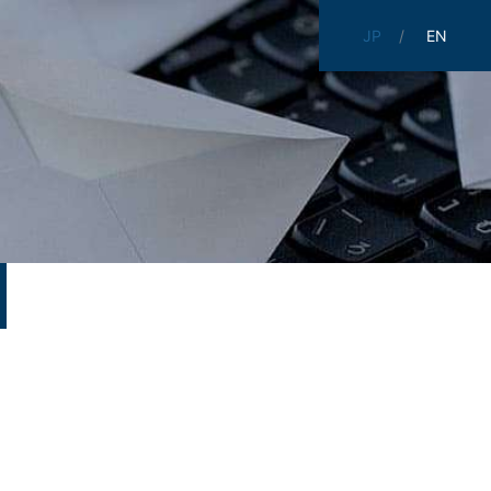
JP
EN