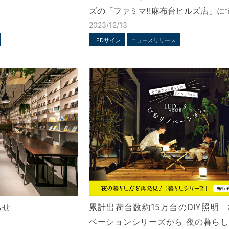
ズの「ファミマ!!麻布台ヒルズ店」に
2023/12/13
LEDサイン
ニュースリリース
らせ
累計出荷台数約15万台のDIY照明
ベーションシリーズから 夜の暮ら