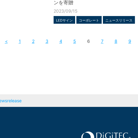
ンを寄贈
2023/09/15
LEDサイン
コーポレート
ニュースリリース
<
1
2
3
4
5
6
7
8
9
ewsrelease