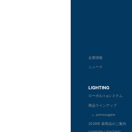
企業情報
ニュース
LIGHTING
ローボルト
システム
®
商品ラインアップ
∟ yomosugara
2026年 新商品のご案内
GARDEN LIGHTING