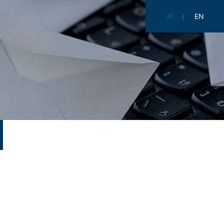
JP
EN