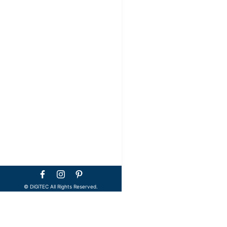
©️ DiGiTEC All Rights Reserved.
TOP
メディア