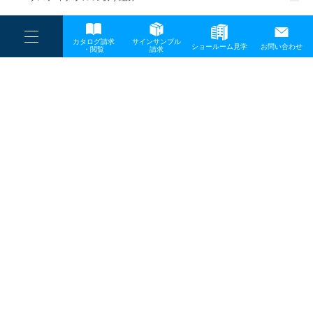
一般事業主行動計画
----
カタログ請求
サインサンプル
----
ショールーム見学
お問い合わせ
----
-
・閲覧
請求
-
-
TOP
メディア
20180201_04
プライバシーポリシー
サイトマップ
お問い合わせ