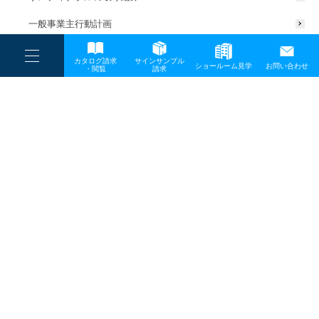
一般事業主行動計画
----
カタログ請求
サインサンプル
----
ショールーム見学
お問い合わせ
----
-
・閲覧
請求
-
-
TOP
メディア
PROEX2020_GEMS_news
プライバシーポリシー
サイトマップ
お問い合わせ