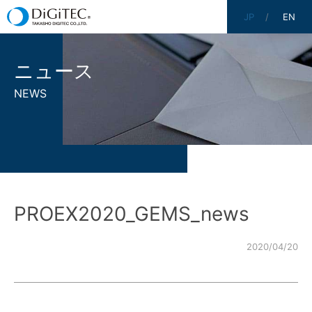
JP
EN
ニュース
NEWS
PROEX2020_GEMS_news
2020/04/20