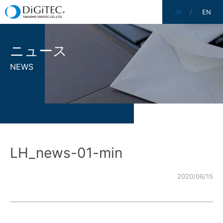
JP
EN
ニュース
NEWS
LH_news-01-min
2020/06/15