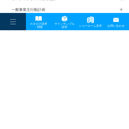
一般事業主行動計画
----
カタログ請求
サインサンプル
----
ショールーム見学
お問い合わせ
----
-
・閲覧
請求
-
-
TOP
メディア
LH_news-01-min
プライバシーポリシー
サイトマップ
お問い合わせ