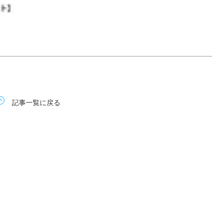
記事一覧に戻る