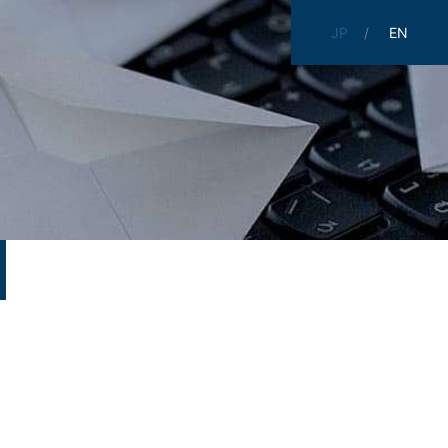
JP
EN