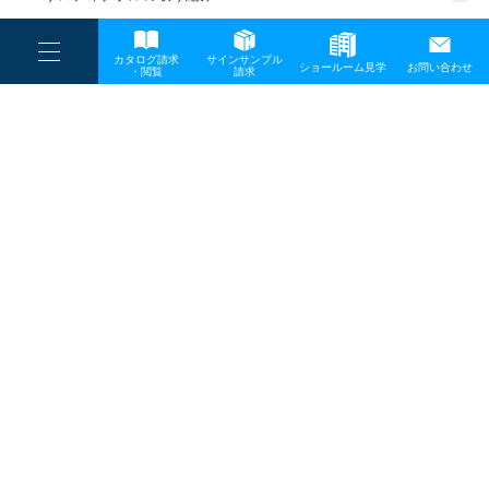
一般事業主行動計画
----
カタログ請求
サインサンプル
----
ショールーム見学
お問い合わせ
----
-
・閲覧
請求
-
-
TOP
メディア
a-01
プライバシーポリシー
サイトマップ
お問い合わせ