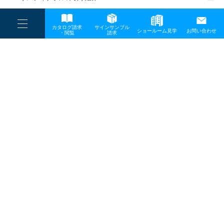
一般事業主行動計画
----
カタログ請求
サインサンプル
----
ショールーム見学
お問い合わせ
----
-
・閲覧
請求
-
-
TOP
メディア
a-04
プライバシーポリシー
サイトマップ
お問い合わせ