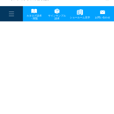
一般事業主行動計画
----
カタログ請求
サインサンプル
----
ショールーム見学
お問い合わせ
----
-
・閲覧
請求
-
-
TOP
メディア
news_MK
プライバシーポリシー
サイトマップ
お問い合わせ