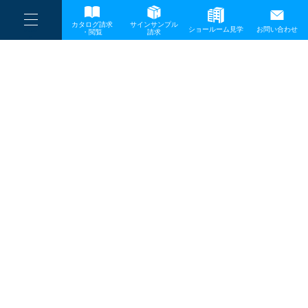
----
一般事業主行動計画
カタログ請求
サインサンプル
----
ショールーム見学
お問い合わせ
----
-
・閲覧
請求
-
-
TOP
メディア
20201006_top-750×500-1
プライバシーポリシー
サイトマップ
お問い合わせ