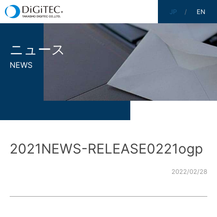
JP
EN
ニュース
NEWS
2021NEWS-RELEASE0221ogp
2022/02/28