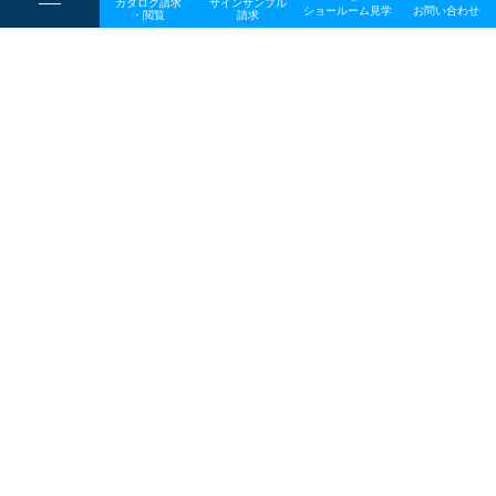
カタログ請求
サインサンプル
----
ショールーム見学
お問い合わせ
----
-
・閲覧
請求
-
-
一般事業主行動計画
TOP
メディア
2021NEWS-RELEASE0221ogp
プライバシーポリシー
サイトマップ
お問い合わせ
〒642-0017 和歌山県海南市南赤坂20－1