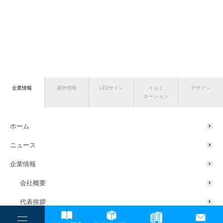
企業情報
屋外照明
LEDサイン
イルミ
デザイン
ネーション
ホーム
ニュース
企業情報
会社概要
代表挨拶
サスティナブルの取り組み
----