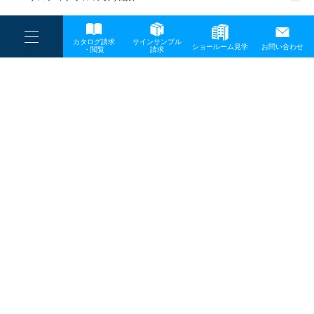
一般事業主行動計画
----
カタログ請求
サインサンプル
----
ショールーム見学
お問い合わせ
----
-
・閲覧
請求
-
-
TOP
メディア
ge_202203090500s
プライバシーポリシー
サイトマップ
お問い合わせ