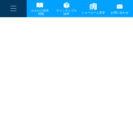
----
一般事業主行動計画
カタログ請求
サインサンプル
----
ショールーム見学
お問い合わせ
----
-
・閲覧
請求
-
-
TOP
メディア
LM01638-2
プライバシーポリシー
サイトマップ
お問い合わせ