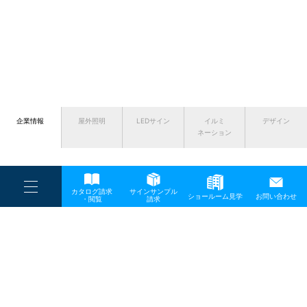
企業情報
屋外照明
LEDサイン
イルミ
デザイン
ネーション
ホーム
----
カタログ請求
サインサンプル
----
ショールーム見学
お問い合わせ
----
ニュース
-
・閲覧
請求
-
-
TOP
メディア
resign13n
企業情報
会社概要
代表挨拶
サスティナブルの取り組み