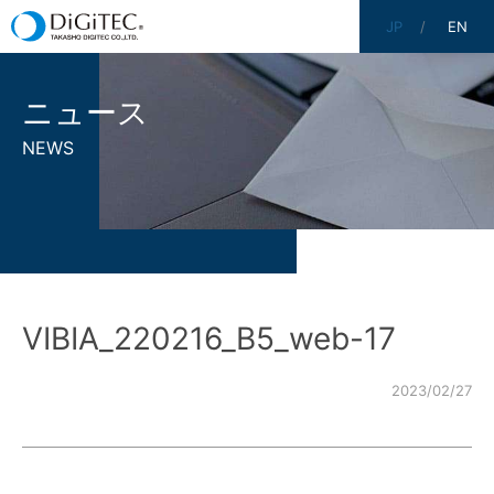
JP
EN
ニュース
NEWS
VIBIA_220216_B5_web-17
2023/02/27