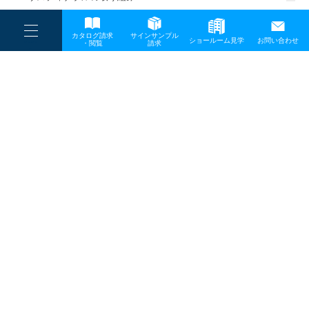
一般事業主行動計画
----
カタログ請求
サインサンプル
----
ショールーム見学
お問い合わせ
----
-
・閲覧
請求
-
-
TOP
メディア
VIBIA_220216_B5_web-17
プライバシーポリシー
サイトマップ
お問い合わせ