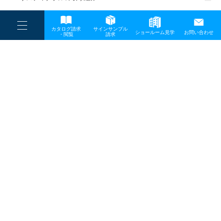
一般事業主行動計画
----
カタログ請求
サインサンプル
----
ショールーム見学
お問い合わせ
----
-
・閲覧
請求
-
-
TOP
メディア
チュートリアル
プライバシーポリシー
サイトマップ
お問い合わせ