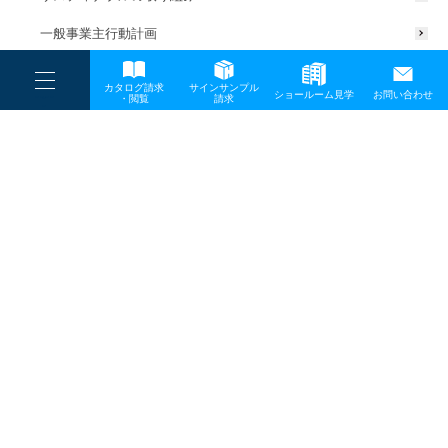
一般事業主行動計画
----
カタログ請求
サインサンプル
----
ショールーム見学
お問い合わせ
----
-
・閲覧
請求
-
-
TOP
メディア
20230322news_アートボード 1 のコピー 11
プライバシーポリシー
サイトマップ
お問い合わせ