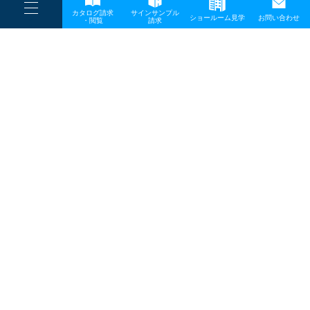
----
カタログ請求
サインサンプル
----
ショールーム見学
お問い合わせ
----
-
・閲覧
請求
一般事業主行動計画
-
-
TOP
メディア
section01_01_750
プライバシーポリシー
サイトマップ
お問い合わせ
〒642-0017 和歌山県海南市南赤坂20－1