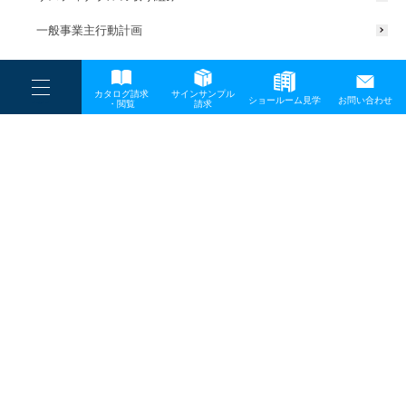
一般事業主行動計画
----
カタログ請求
サインサンプル
----
ショールーム見学
お問い合わせ
----
-
・閲覧
請求
-
-
TOP
メディア
section03_07_1000
プライバシーポリシー
サイトマップ
お問い合わせ