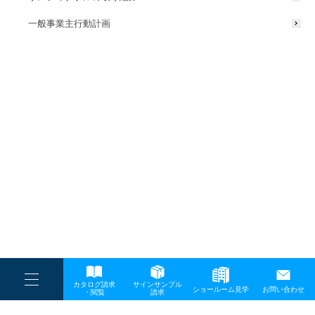
一般事業主行動計画
----
カタログ請求
サインサンプル
----
ショールーム見学
お問い合わせ
----
-
・閲覧
請求
-
-
TOP
メディア