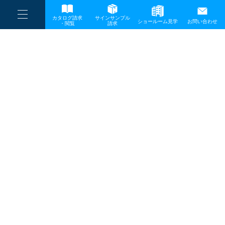
----
一般事業主行動計画
カタログ請求
サインサンプル
----
ショールーム見学
お問い合わせ
----
-
・閲覧
請求
-
-
TOP
メディア
0804photo01
プライバシーポリシー
サイトマップ
お問い合わせ