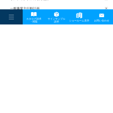
一般事業主行動計画
----
カタログ請求
サインサンプル
----
ショールーム見学
お問い合わせ
----
-
・閲覧
請求
-
-
TOP
メディア
サムネイル画像_1800-750×500
プライバシーポリシー
サイトマップ
お問い合わせ