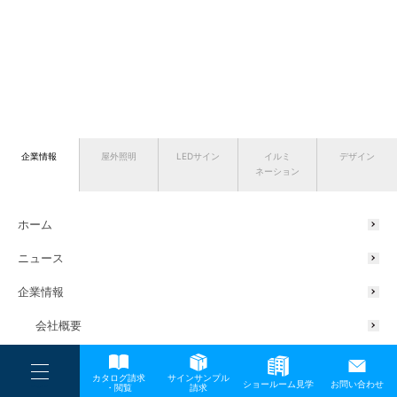
企業情報
屋外照明
LEDサイン
イルミ
デザイン
ネーション
ホーム
ニュース
企業情報
会社概要
代表挨拶
----
カタログ請求
サインサンプル
----
ショールーム見学
お問い合わせ
----
-
・閲覧
請求
サスティナブルの取り組み
-