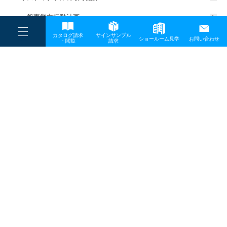
一般事業主行動計画
----
カタログ請求
サインサンプル
----
ショールーム見学
お問い合わせ
----
-
・閲覧
請求
-
-
TOP
メディア
DSC00884s-1
プライバシーポリシー
サイトマップ
お問い合わせ