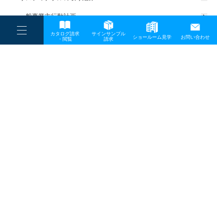
一般事業主行動計画
----
カタログ請求
サインサンプル
----
ショールーム見学
お問い合わせ
----
-
・閲覧
請求
-
-
TOP
メディア
IMG_1578s
プライバシーポリシー
サイトマップ
お問い合わせ