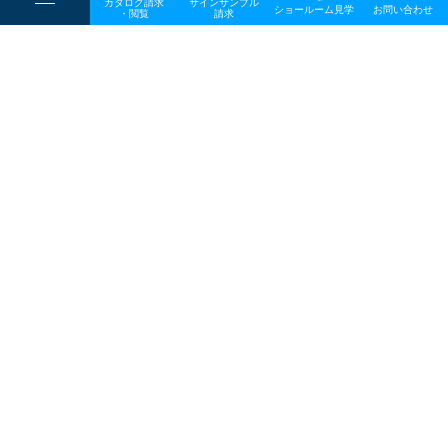
カタログ請求
サインサンプル
----
ショールーム見学
お問い合わせ
----
-
・閲覧
請求
-
-
一般事業主行動計画
TOP
メディア
20240523news_ogp
プライバシーポリシー
サイトマップ
お問い合わせ
〒642-0017 和歌山県海南市南赤坂20－1