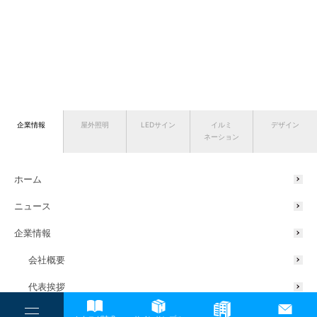
企業情報
屋外照明
LEDサイン
イルミ
デザイン
ネーション
ホーム
ニュース
企業情報
会社概要
代表挨拶
サスティナブルの取り組み
----