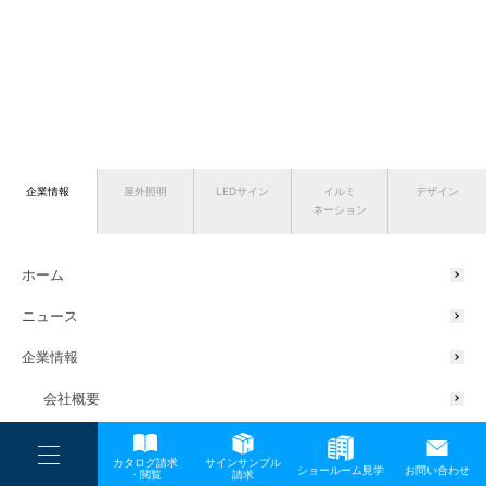
企業情報
屋外照明
LEDサイン
イルミ
デザイン
ネーション
ホーム
ニュース
企業情報
会社概要
代表挨拶
----
カタログ請求
サインサンプル
----
ショールーム見学
お問い合わせ
----
-
・閲覧
請求
サスティナブルの取り組み
-