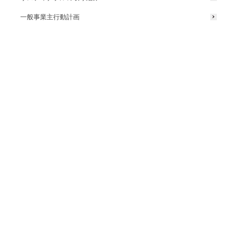
一般事業主行動計画
屋外照明・LEDサイン・イルミネーションの総合展示「光の
SHOWROOM2024」開催
記事一覧に戻る
Hondaと「ビーチクリーン・ピクニック in 片男波海水浴場」
を実施しました