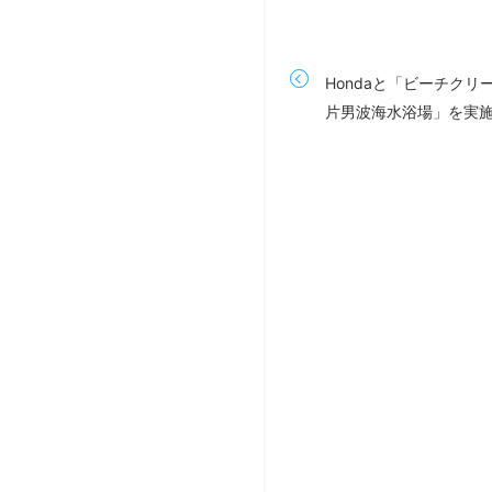
Hondaと「ビーチクリー
片男波海水浴場」を実