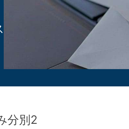
ス
み分別2