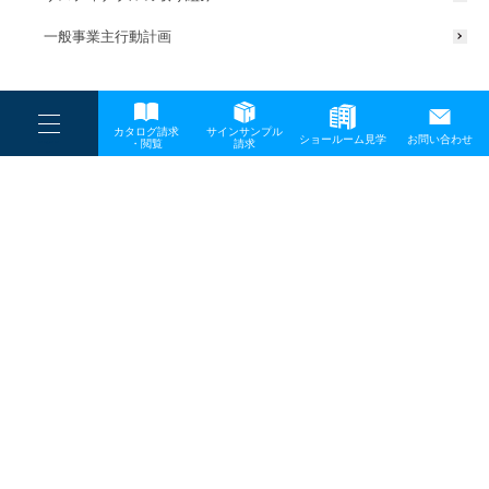
一般事業主行動計画
----
カタログ請求
サインサンプル
----
ショールーム見学
お問い合わせ
----
-
・閲覧
請求
-
-
TOP
メディア
スクリーンショット-2024-06-28-132037-1
プライバシーポリシー
サイトマップ
お問い合わせ