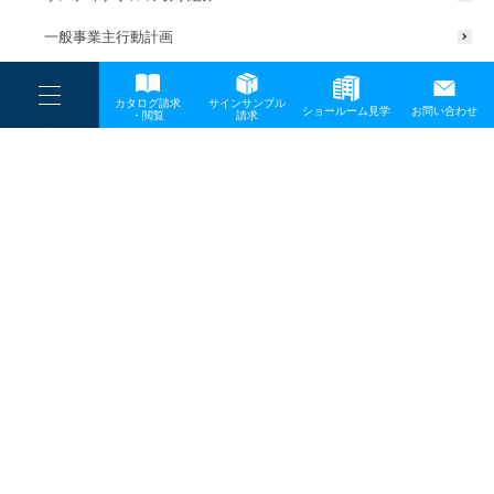
一般事業主行動計画
----
カタログ請求
サインサンプル
----
ショールーム見学
お問い合わせ
----
-
・閲覧
請求
-
-
TOP
メディア
IMG_3904_rs-1
プライバシーポリシー
サイトマップ
お問い合わせ