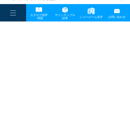
一般事業主行動計画
----
カタログ請求
サインサンプル
----
ショールーム見学
お問い合わせ
----
-
・閲覧
請求
-
-
TOP
メディア
LM01859-1
プライバシーポリシー
サイトマップ
お問い合わせ