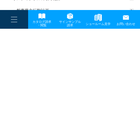
一般事業主行動計画
----
カタログ請求
サインサンプル
----
ショールーム見学
お問い合わせ
----
-
・閲覧
請求
-
-
TOP
メディア
LM01967-1
プライバシーポリシー
サイトマップ
お問い合わせ