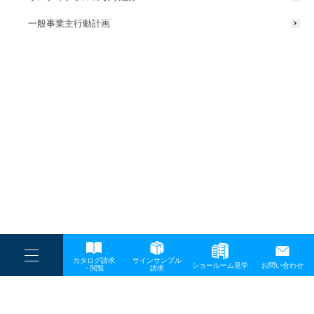
一般事業主行動計画
----
カタログ請求
サインサンプル
----
ショールーム見学
お問い合わせ
----
-
・閲覧
請求
-
-
TOP
メディア
2025042505