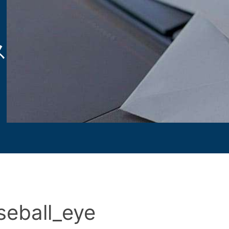
ス
seball_eye