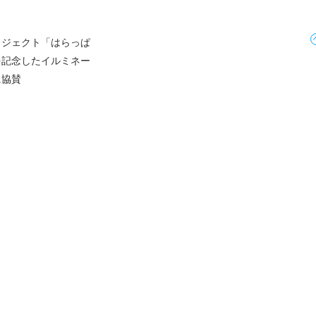
ロジェクト「はらっぱ
を記念したイルミネー
に協賛