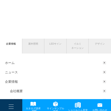
企業情報
屋外照明
LEDサイン
イルミ
デザイン
ネーション
ホーム
ニュース
企業情報
会社概要
代表挨拶
----
カタログ請求
サインサンプル
----
サスティナブルの取り組み
ショールーム見学
お問い合わせ
----
-