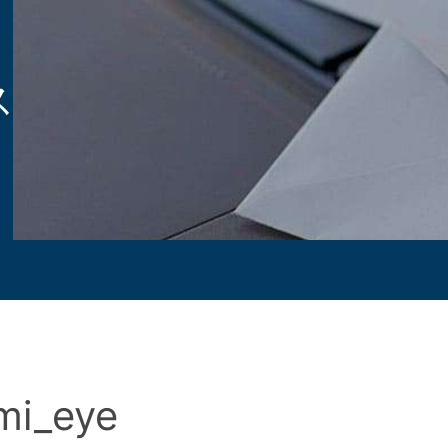
ス
mi_eye