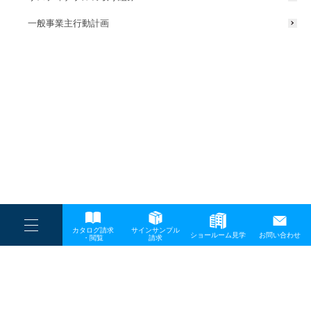
一般事業主行動計画
----
カタログ請求
サインサンプル
----
ショールーム見学
お問い合わせ
----
-
・閲覧
請求
-
-
TOP
メディア
20250616_121943_9