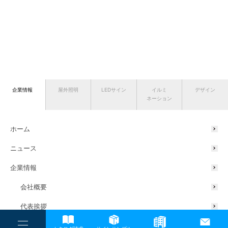
企業情報
屋外照明
LEDサイン
イルミ
デザイン
ネーション
ホーム
ニュース
企業情報
会社概要
代表挨拶
サスティナブルの取り組み
----