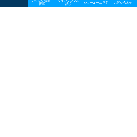
カタログ請求
サインサンプル
----
ショールーム見学
お問い合わせ
----
-
・閲覧
請求
-
-
一般事業主行動計画
TOP
メディア
20250801_AI_OGP
プライバシーポリシー
サイトマップ
お問い合わせ
〒642-0017 和歌山県海南市南赤坂20－1