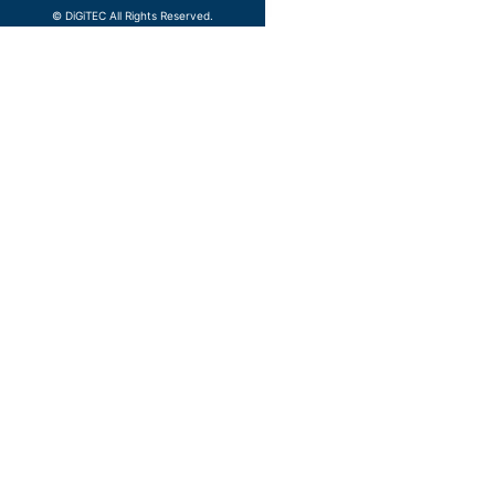
©️ DiGiTEC All Rights Reserved.
TOP
メディア
d
企業情報
ニュース