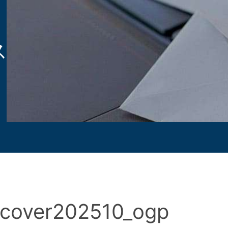
ス
scover202510_ogp