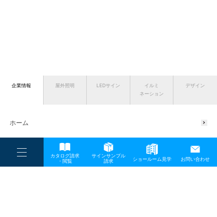
企業情報
屋外照明
LEDサイン
イルミ
デザイン
ネーション
ホーム
ニュース
----
カタログ請求
サインサンプル
----
企業情報
ショールーム見学
お問い合わせ
----
-
・閲覧
請求
-
-
TOP
メディア
selected
会社概要
代表挨拶
サスティナブルの取り組み