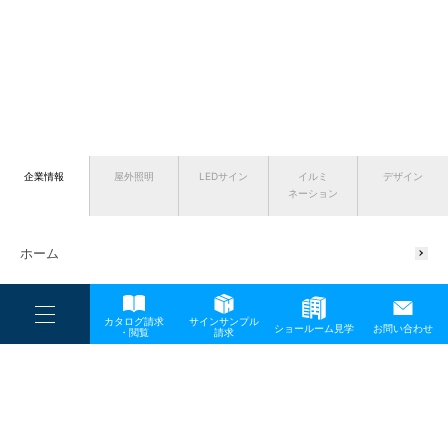
企業情報
屋外照明
LEDサイン
イルミ
デザイン
ネーション
ホーム
ニュース
----
カタログ請求
サインサンプル
----
企業情報
ショールーム見学
お問い合わせ
----
-
・閲覧
請求
-
-
TOP
メディア
semi_grand_prix01-1
会社概要
代表挨拶
サスティナブルの取り組み