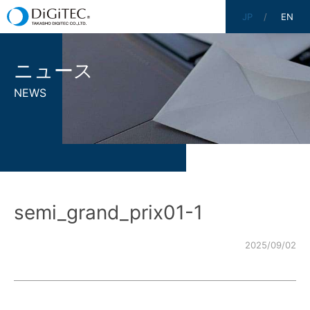
JP
EN
ニュース
NEWS
semi_grand_prix01-1
2025/09/02