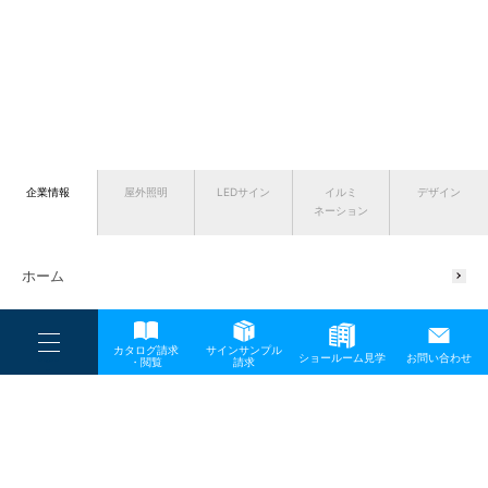
企業情報
屋外照明
LEDサイン
イルミ
デザイン
ネーション
ホーム
ニュース
----
カタログ請求
サインサンプル
----
企業情報
ショールーム見学
お問い合わせ
----
-
・閲覧
請求
-
-
TOP
メディア
semi_grand_prix01
会社概要
代表挨拶
サスティナブルの取り組み