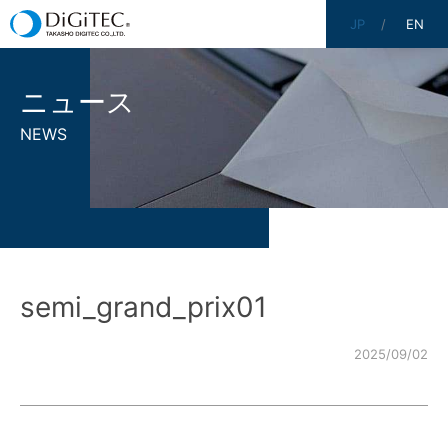
JP
EN
ニュース
NEWS
semi_grand_prix01
2025/09/02