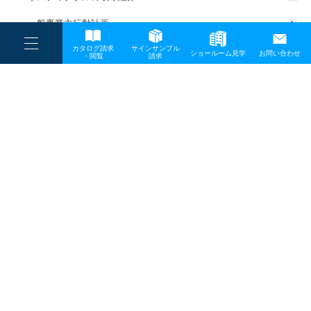
一般事業主行動計画
----
カタログ請求
サインサンプル
----
ショールーム見学
お問い合わせ
----
-
・閲覧
請求
-
-
TOP
メディア
ws06-1
プライバシーポリシー
サイトマップ
お問い合わせ